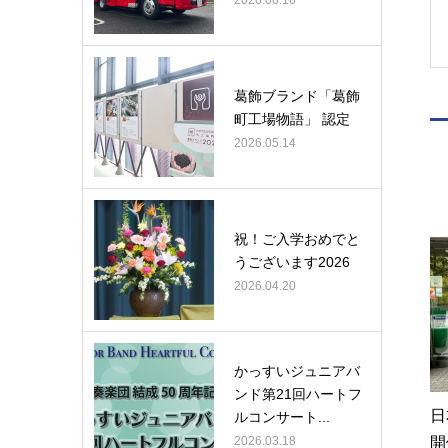
2026.06.16
葛飾ブランド「葛飾
町工場物語」 認定
2026.05.14
祝！ご入学おめでと
うございます2026
2026.04.20
かっすいジュニアバ
ンド第21回ハートフ
日
ルコンサート...
2026.03.18
開