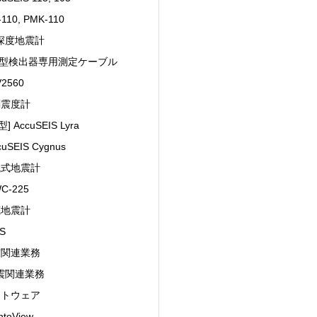
110, PMK-110
深度地震計
D型検出器専用測定ケーブル
2560
測震度計
] AccuSEIS Lyra
uSEIS Cygnus
械式地震計
C-225
底地震計
S
震関連業務
震関連業務
フトウェア
toView