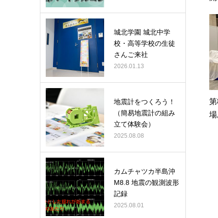
城北学園 城北中学
校・高等学校の生徒
さんご来社
2026.01.13
第
地震計をつくろう！
（簡易地震計の組み
場
立て体験会）
2025.08.08
カムチャツカ半島沖
M8.8 地震の観測波形
記録
2025.08.01