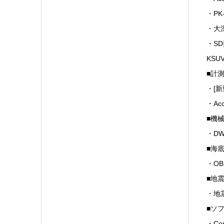
・PK-
・大
・S
KSUV
■計
・[新型
・Acc
■機
・DW
■海
・OB
■地
・地
■ソ
・Cen