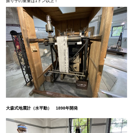
振り子の重量は1トン以上！
大森式地震計（水平動） 1898年開発