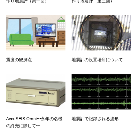
作り地震計（第一回）
作り地震計（第三回）
震度の観測点
地震計の設置場所について
AccuSEIS Omni〜永年の名機
地震計で記録される波形
の終売に際して〜