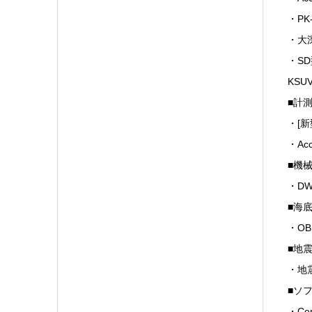
・PK-
・大
・S
KSUV
■計
・[新型
・Acc
■機
・DW
■海
・OB
■地
・地
■ソ
・Cen