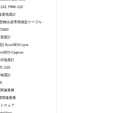
110, PMK-110
深度地震計
D型検出器専用測定ケーブル
2560
測震度計
] AccuSEIS Lyra
uSEIS Cygnus
械式地震計
C-225
底地震計
S
震関連業務
震関連業務
フトウェア
toView