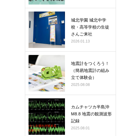
城北学園 城北中学
校・高等学校の生徒
さんご来社
2026.01.13
地震計をつくろう！
（簡易地震計の組み
立て体験会）
2025.08.08
カムチャツカ半島沖
M8.8 地震の観測波形
記録
2025.08.01