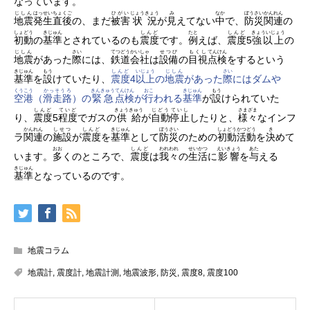
なっています。
じしん
はっせい
ちょくご
ひがい
じょうきょう
み
なか
ぼうさい
かんれん
地震
発生
直後
の、まだ
被害
状況
が
見
えてない
中
で、
防災
関連
の
しょどう
きじゅん
しんど
たと
しんど
きょういじょう
初動
の
基準
とされているのも
震度
です。
例
えば、
震度
5
強以上
の
じしん
さい
てつどう
かいしゃ
せつび
もくし
てんけん
地震
があった
際
には、
鉄道
会社
は
設備
の
目視
点検
をするという
きじゅん
もう
しんど
いじょう
じしん
さい
基準
を
設
けていたり、
震度
4
以上
の
地震
があった
際
にはダムや
くうこう
かっそうろ
きんきゅう
てんけん
おこ
きじゅん
もう
空港
（
滑走路
）の
緊急
点検
が
行
われる
基準
が
設
けられていた
しんど
ていど
きょうきゅう
じどう
ていし
さまざま
り、
震度
5
程度
でガスの
供給
が
自動
停止
したりと、
様々
なインフ
かんれん
しせつ
しんど
きじゅん
ぼうさい
しょどう
かつどう
き
ラ
関連
の
施設
が
震度
を
基準
として
防災
のための
初動
活動
を
決
めて
おお
しんど
われわれ
せいかつ
えいきょう
あた
います。
多
くのところで、
震度
は
我々
の
生活
に
影響
を
与
える
きじゅん
基準
となっているのです。
地震コラム
地震計
,
震度計
,
地震計測
,
地震波形
,
防災
,
震度8
,
震度100