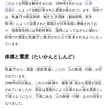
もんだい
かいけつ
ねん
がつ
けいそく
このような
問題
を
解決
するため、1996
年
4
月
からは「
計測
しんどけい
じどう
けいさん
しんど
つか
げんざい
震度計
」によって
自動
計算
された
震度
が
使
われています。
現在
で
きしょうちょう
ぼうさい
かけん
ちほう
こうきょう
だんたい
とどう
ふけん
くし
は、
気象庁
や
防災
科研
、
地方
公共
団体
（
都道
府県
、
区市
ちょうそん
せっち
しんどけい
にっぽん
ぜんこく
せいび
町村
）によって
設置
された
震度計
が
日本
全国
に
整備
されてお
じしん
はっせいじ
しちょう
そんたんい
ばしょ
こま
り、
地震
発生時
には
市町
村単位
、
場所
によってはさらに
細
かい
くいき
しんど
きしょうちょう
しゅうやく
うえ
はっぴょう
区域
での
震度
も
気象庁
に
集約
された
上
で
発表
されるようになっ
ています。
体感と震度（たいかんとしんど）
きしょうちょう
しんど
しんど
かいきゅう
ひと
たいかん
こうどう
しめ
気象庁
から、
震度
（
震度
階級
）ごとの「
人
の
体感
・
行動
」が
示
されています。
ねん
がつ
いぜん
たいかん
ひがい
じょうきょう
しんど
けってい
1996
年
4
月
以前
は、これらの
体感
や、
被害
状況
から
震度
が
決定
げんざい
しんどけい
けいさん
あたい
しんど
されていましたが、
現在
は
震度計
により
計算
された
値
を
震度
とし
あつか
かひょう
ひと
たいかん
こうどう
めやす
て
扱
うようになり、
下表
にある「
人
の
体感
・
行動
」はその
目安
と
なりました。