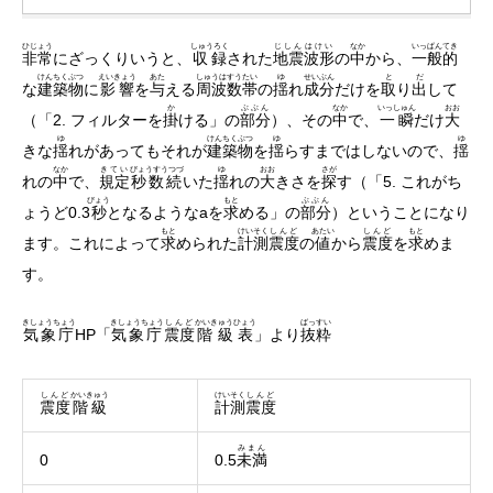
ひじょう
しゅうろく
じしん
はけい
なか
いっぱんてき
非常
にざっくりいうと、
収録
された
地震
波形
の
中
から、
一般的
けんちくぶつ
えいきょう
あた
しゅうは
すうたい
ゆ
せいぶん
と
だ
な
建築物
に
影響
を
与
える
周波
数帯
の
揺
れ
成分
だけを
取
り
出
して
か
ぶぶん
なか
いっしゅん
おお
（「2. フィルターを
掛
ける」の
部分
）、その
中
で、
一瞬
だけ
大
ゆ
けんちくぶつ
ゆ
ゆ
きな
揺
れがあってもそれが
建築物
を
揺
らすまではしないので、
揺
なか
きてい
びょうすうつづ
ゆ
おお
さが
れの
中
で、
規定
秒数続
いた
揺
れの
大
きさを
探
す（「5. これがち
びょう
もと
ぶぶん
ょうど0.3
秒
となるようなaを
求
める」の
部分
）ということになり
もと
けいそく
しんど
あたい
しんど
もと
ます。これによって
求
められた
計測
震度
の
値
から
震度
を
求
めま
す。
きしょうちょう
きしょうちょう
しんど
かいきゅうひょう
ばっすい
気象庁
HP「
気象庁
震度
階級表
」より
抜粋
しんど
かいきゅう
けいそく
しんど
震度
階級
計測
震度
みまん
0
0.5
未満