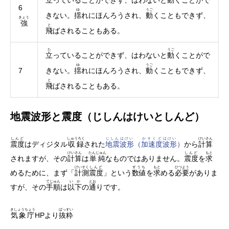
立
っていることができず、はわないと
動
くことがで
6
ゆ
うご
きない。
揺
れにほんろうされ、
動
くこともできず、
きょう
強
と
飛
ばされることもある。
た
うご
立
っていることができず、はわないと
動
くことがで
ゆ
うご
7
きない。
揺
れにほんろうされ、
動
くこともできず、
と
飛
ばされることもある。
地震波形と震度（じしんはけいとしんど）
しんど
しゅうろく
じしん
はけい
かそくど
はけい
けいさん
震度
はディジタル
収録
された
地震
波形
（
加速度
波形
）
から
計算
けいさん
たんじゅん
しんど
もと
されますが、その
計算
は
単純
なものではありません。
震度
を
求
けいそく
しんど
すうち
もと
ひつよう
めるために、まず「
計測
震度
」という
数値
を
求
める
必要
がありま
てじゅん
いか
とお
すが、その
手順
は
以下
の
通
りです。
きしょうちょう
ばっすい
気象庁
HPより
抜粋