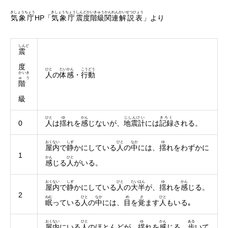
きしょうちょう
きしょうちょう
しんどかいきゅう
かんれん
かいせつひょう
気象庁
HP「
気象庁
震度階級
関連
解説表
」より
しんど
震
度
ひと
たいかん
こうどう
かいき
人
の
体感
・
行動
ゅう
階
級
ひと
ゆ
かん
じしんけい
きろく
0
人
は
揺
れを
感
じないが、
地震計
には
記録
される。
おくない
しず
ひと
なか
ゆ
屋内
で
静
かにしている
人
の
中
には、
揺
れをわずかに
1
かん
ひと
感
じる
人
がいる。
おくない
しず
ひと
たいはん
ゆ
かん
屋内
で
静
かにしている
人
の
大半
が、
揺
れを
感
じる。
2
ねむ
ひと
なか
め
さ
ひと
眠
っている
人
の
中
には、
目
を
覚
ます
人
もいる｡
おくない
ひと
ゆ
かん
ある
屋内
にいる
人
のほとんどが、
揺
れを
感
じる。
歩
いて