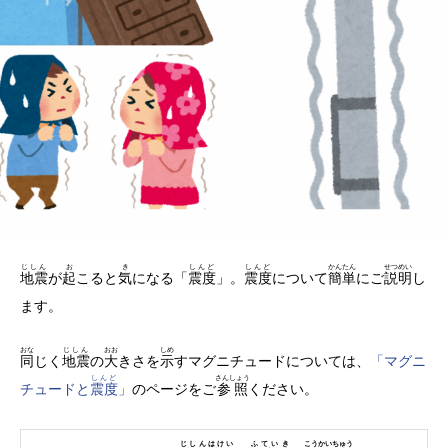
じしん
お
き
しんど
しんど
かんたん
せつめい
地震
が
起
こると
気
になる「
震度
」。
震度
について
簡単
にご
説明
し
ます。
おな
じしん
おお
しめ
同
じく
地震
の
大
きさを
示
すマグニチュードについては、
「マグニ
しんど
さんしょう
チュードと
震度
」
のページをご
参照
ください。
じしんはけい
ふていき
こうかいちゅう