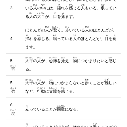
ひと
なか
ゆ
かん
ひと
ねむ
3
いる
人
の
中
には、
揺
れを
感
じる
人
もいる。
眠
ってい
ひと
たいはん
め
さ
る
人
の
大半
が、
目
を
覚
ます。
ひと
おどろ
ある
ひと
ほとんどの
人
が
驚
く。
歩
いている
人
のほとんどが、
ゆ
かん
ねむ
ひと
め
さ
4
揺
れを
感
じる。
眠
っている
人
のほとんどが、
目
を
覚
ます。
たいはん
ひと
きょうふ
おぼ
もの
かん
5
大半
の
人
が、
恐怖
を
覚
え、
物
につかまりたいと
感
じ
じゃく
弱
る。
たいはん
ひと
もの
ある
むず
5
大半
の
人
が、
物
につかまらないと
歩
くことが
難
しい
きょう
こうどう
ししょう
かん
強
など、
行動
に
支障
を
感
じる。
6
た
こんなん
立
っていることが
困難
になる。
じゃく
弱
た
うご