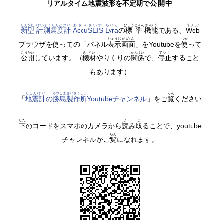
リアルタイム
地震波形
を
不定期
で
公開中
しんがた
けいそくしんどけい
あきゅさいす
らいら
ひょうじゅん
きのう
うぇぶ
新型
計測震度計
AccuSEIS
Lyra
の
標準
機能
である、
Web
ひょうじ
がめん
つか
ブラウザを使っての「パネル
表示
画面
」をYoutubeを
使
って
こうかい
きざい
かんけい
ていし
公開
しています。（
機材
やりくりの
関係
で、
停止
すること
もあります）
じしんけい
かつしま
せいさくしょ
らん
「
地震計
の
勝島
製作所
Youtubeチャンネル
」をご
覧
ください
した
よ
と
下
のコードをスマホのカメラから
読
み
取
ることで、youtube
らん
チャンネルがご
覧
になれます。