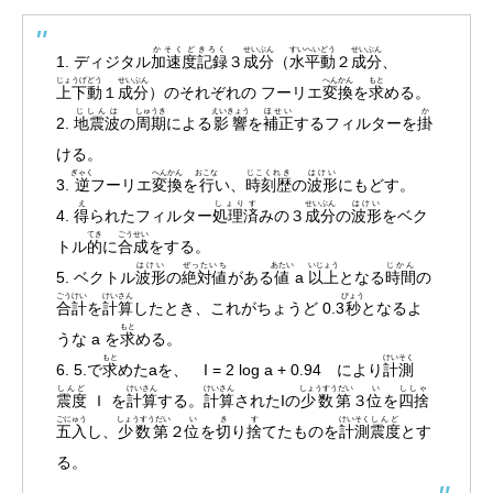
かそくど
きろく
せいぶん
すいへいどう
せいぶん
1. ディジタル
加速度
記録
３
成分
（
水平動
２
成分
、
じょうげどう
せいぶん
へんかん
もと
上下動
１
成分
）のそれぞれの フーリエ
変換
を
求
める。
じしんは
しゅうき
えいきょう
ほせい
か
2.
地震波
の
周期
による
影響
を
補正
するフィルターを
掛
ける。
ぎゃく
へんかん
おこな
じこくれき
はけい
3.
逆
フーリエ
変換
を
行
い、
時刻歴
の
波形
にもどす。
え
しょりす
せいぶん
はけい
4.
得
られたフィルター
処理済
みの３
成分
の
波形
をベク
てき
ごうせい
トル
的
に
合成
をする。
はけい
ぜったいち
あたい
いじょう
じかん
5. ベクトル
波形
の
絶対値
がある
値
a
以上
となる
時間
の
ごうけい
けいさん
びょう
合計
を
計算
したとき、これがちょうど 0.3
秒
となるよ
もと
うな a を
求
める。
もと
けいそく
6. 5.で
求
めたaを、 I = 2 log a + 0.94 により
計測
しんど
けいさん
けいさん
しょうすうだい
い
ししゃ
震度
Ｉ を
計算
する。
計算
されたIの
少数第
３
位
を
四捨
ごにゅう
しょうすうだい
い
き
す
けいそく
しんど
五入
し、
少数第
２
位
を
切
り
捨
てたものを
計測
震度
とす
る。