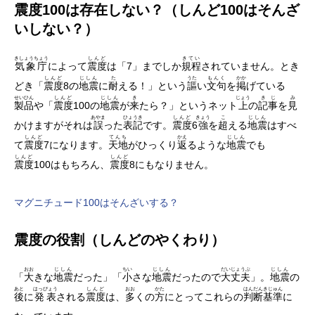
震度100は存在しない？（しんど100はそんざ
いしない？）
きしょうちょう
しんど
きてい
気象庁
によって
震度
は「7」までしか
規程
されていません。とき
しんど
じしん
た
うた
もんく
かか
どき「
震度
8の
地震
に
耐
える！」という
謳
い
文句
を
掲
げている
せいひん
しんど
じしん
き
じょう
きじ
み
製品
や「
震度
100の
地震
が
来
たら？」というネット
上
の
記事
を
見
あやま
ひょうき
しんど
きょう
こ
じしん
かけますがそれは
誤
った
表記
です。
震度
6
強
を
超
える
地震
はすべ
しんど
てんち
かえ
じしん
て
震度
7になります。
天地
がひっくり
返
るような
地震
でも
しんど
しんど
震度
100はもちろん、
震度
8にもなりません。
マグニチュード100はそんざいする？
震度の役割（しんどのやくわり）
おお
じしん
ちい
じしん
だいじょうぶ
じしん
「
大
きな
地震
だった」「
小
さな
地震
だったので
大丈夫
」。
地震
の
あと
はっぴょう
しんど
おお
かた
はんだん
きじゅん
後
に
発表
される
震度
は、
多
くの
方
にとってこれらの
判断
基準
に