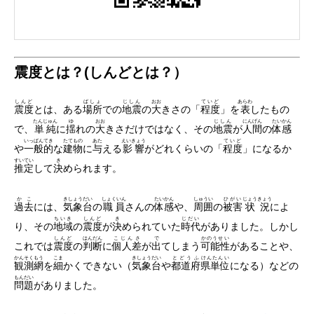
震度とは？(しんどとは？）
しんど
ばしょ
じしん
おお
ていど
あらわ
震度
とは、ある
場所
での
地震
の
大
きさの「
程度
」を
表
したもの
たんじゅん
ゆ
おお
じしん
にんげん
たいかん
で、
単純
に
揺
れの
大
きさだけではなく、その
地震
が
人間
の
体感
いっぱんてき
たてもの
あた
えいきょう
ていど
や
一般的
な
建物
に
与
える
影響
がどれくらいの「
程度
」になるか
すいてい
き
推定
して
決
められます。
かこ
きしょうだい
しょくいん
たいかん
しゅうい
ひがい
じょうきょう
過去
には、
気象台
の
職員
さんの
体感
や、
周囲
の
被害
状況
によ
ちいき
しんど
き
じだい
り、その
地域
の
震度
が
決
められていた
時代
がありました。しかし
しんど
はんだん
こじんさ
で
かのうせい
これでは
震度
の
判断
に
個人差
が
出
てしまう
可能性
があることや、
かんそくもう
こま
きしょうだい
とどうふ
けんたんい
観測網
を
細
かくできない（
気象台
や
都道府
県単位
になる）などの
もんだい
問題
がありました。